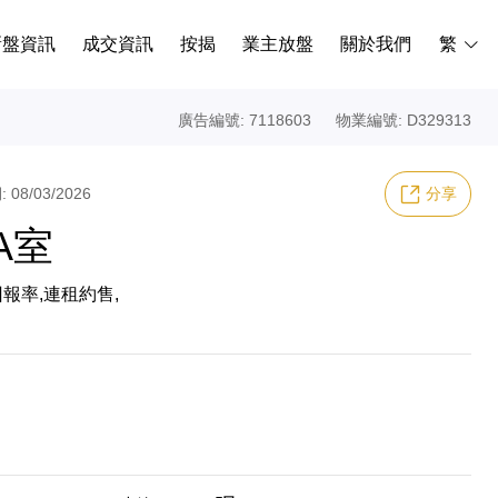
新盤資訊
成交資訊
按揭
業主放盤
關於我們
繁
廣告編號: 7118603
物業編號: D329313
08/03/2026
分享
A室
報率,連租約售,