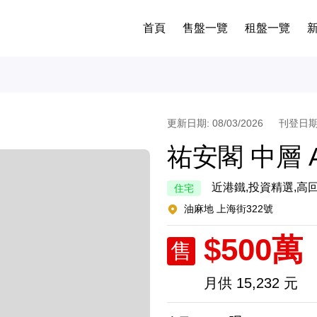
首頁
售盤一覽
租盤一覽
更新日期: 08/03/2026
刊登日期: 
祐安閣 中層 
近港鐵,投資精選,高回
住宅
油麻地 上海街322號
$500萬
售
月供
15,232 元