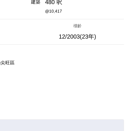
480 呎
建築
@10,417
樓齡
12/2003(23年)
油尖旺區