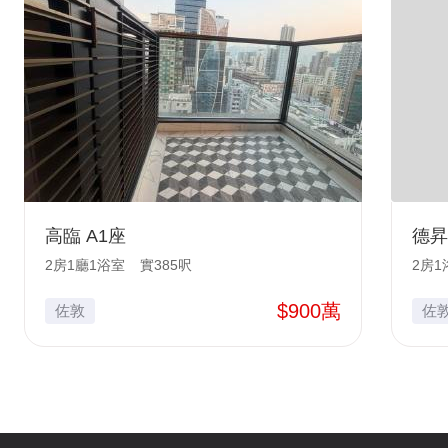
高臨 A1座
德昇
2房1廳1浴室
實385呎
2房1
$900萬
佐敦
佐