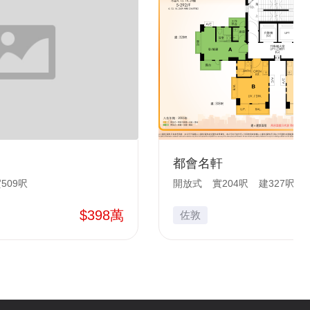
都會名軒
509呎
開放式
實204呎
建327呎
$398萬
佐敦