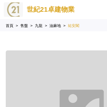
世紀21卓建物業
首頁
>
售盤
>
九龍
>
油麻地
>
祐安閣