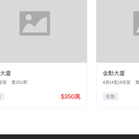
大廈
金勳大廈
浴室
實251呎
4房(4套)4浴室
實
$350萬
敦
佐敦