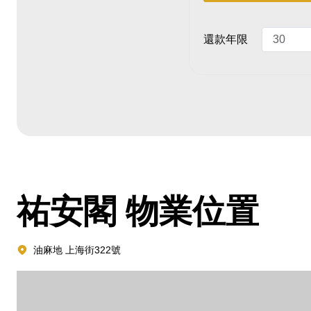
還款年限
祐安閣
物業位置
油麻地 上海街322號