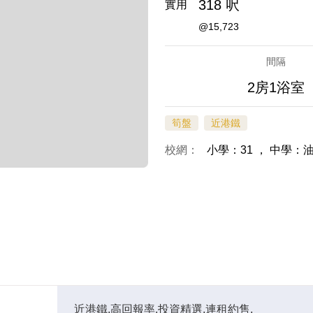
318 呎
實用
@15,723
間隔
2房1浴室
筍盤
近港鐵
校網：
小學：31
，
中學：
近港鐵,高回報率,投資精選,連租約售,