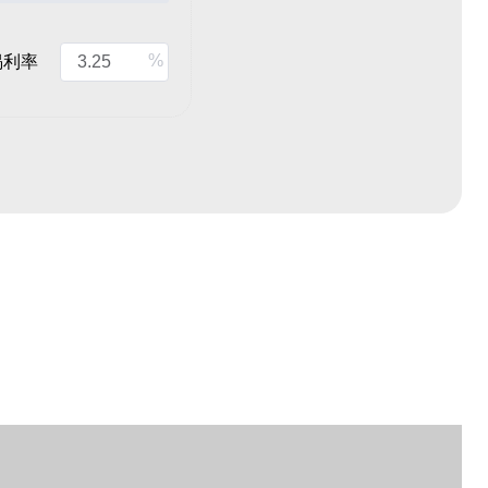
%
揭利率