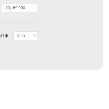
%
揭利率