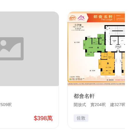
都會名軒
509呎
開放式
實204呎
建327呎
$398萬
佐敦