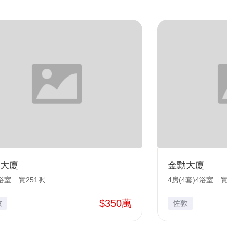
大廈
金勳大廈
浴室
實251呎
4房(4套)4浴室
實
$350萬
敦
佐敦