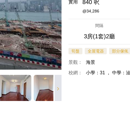
840 呎
實用
@34,286
間隔
3房(1套)2廳
筍盤
全屋電器
部分傢俬
景觀：
海景
校網：
小學：31
，
中學：