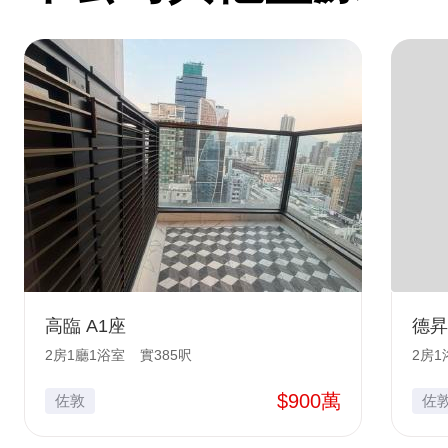
高臨 A1座
德昇
2房1廳1浴室
實385呎
2房1
$900萬
佐敦
佐