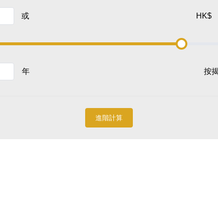
或
HK$
年
按
進階計算