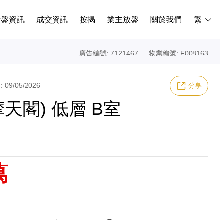
新盤資訊
成交資訊
按揭
業主放盤
關於我們
繁
廣告編號: 7121467
物業編號: F008163
09/05/2026
分享
摩天閣) 低層 B室
萬