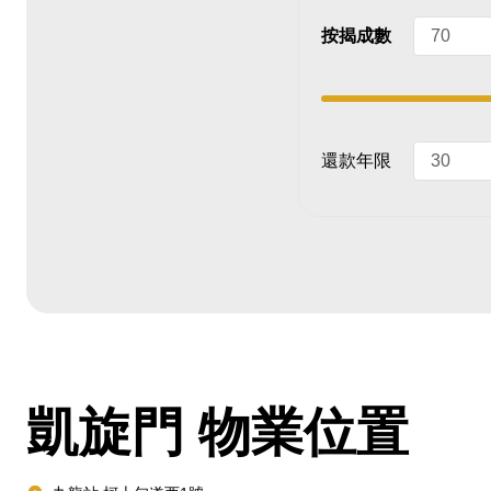
按揭成數
還款年限
凱旋門
物業位置