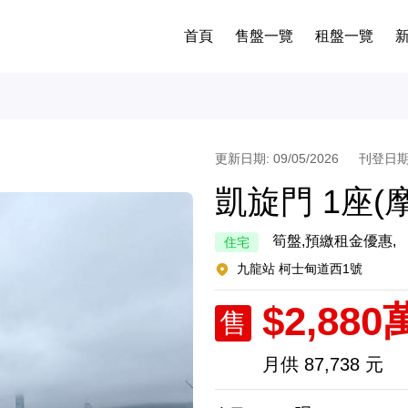
首頁
售盤一覽
租盤一覽
更新日期: 09/05/2026
刊登日期: 
凱旋門 1座(
筍盤,預繳租金優惠,
住宅
九龍站 柯士甸道西1號
$2,880
售
月供
87,738 元