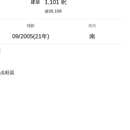
1,101 呎
建築
@26,158
樓齡
坐向
09/2005(21年)
南
油尖旺區