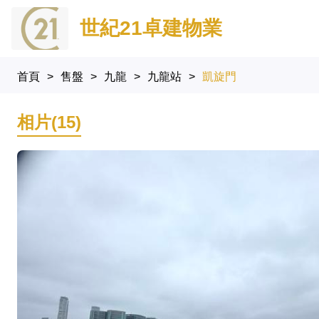
世紀21卓建物業
首頁
>
售盤
>
九龍
>
九龍站
>
凱旋門
相片(15)